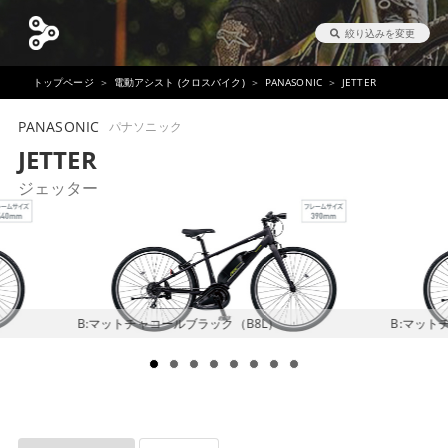
絞り込みを変更
トップページ
電動アシスト (クロスバイク)
PANASONIC
JETTER
PANASONIC
パナソニック
JETTER
ジェッター
B:マットチャコールブラック（B8L）
B:マット