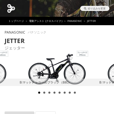
絞り込みを変更
トップページ
電動アシスト (クロスバイク)
PANASONIC
JETTER
PANASONIC
パナソニック
JETTER
ジェッター
B:マットチャコールブラック（B8L）
B:マット