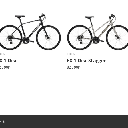
REK
TREK
X 1 Disc
FX 1 Disc Stagger
2,390円
82,390円
わせ