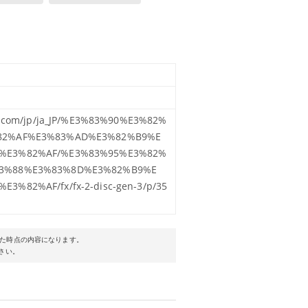
Satin Nautical Navy
es.com/jp/ja_JP/%E3%83%90%E3%82%
82%AF%E3%83%AD%E3%82%B9%E
%E3%82%AF/%E3%83%95%E3%82%
3%88%E3%83%8D%E3%82%B9%E
3%82%AF/fx/fx-2-disc-gen-3/p/35
た時点の内容になります。
さい。