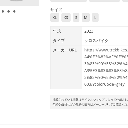
Satin Viper Red
サイズ
XL
XS
S
M
L
年式
2023
タイプ
クロスバイク
メーカーURL
https://www.trekbik
A4%E3%82%AF/%E3%
3%83%90%E3%82%A4
A3%E3%83%83%E3%8
3%83%90%E3%82%A4%E
003/?colorCode=grey
掲載されている情報はサイクルショップによって作成され
年式や価格などの最新の情報はメーカーURLてご確認くだ