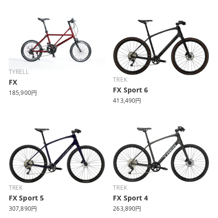
TYRELL
TREK
FX
FX Sport 6
185,900円
413,490円
TREK
TREK
FX Sport 5
FX Sport 4
307,890円
263,890円