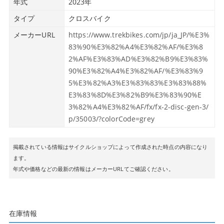
年式
2023年
タイプ
クロスバイク
メーカーURL
https://www.trekbikes.com/jp/ja_JP/%E3%
83%90%E3%82%A4%E3%82%AF/%E3%8
2%AF%E3%83%AD%E3%82%B9%E3%83%
90%E3%82%A4%E3%82%AF/%E3%83%9
5%E3%82%A3%E3%83%83%E3%83%88%
E3%83%8D%E3%82%B9%E3%83%90%E
3%82%A4%E3%82%AF/fx/fx-2-disc-gen-3/
p/35003/?colorCode=grey
掲載されている情報はサイクルショップによって作成された時点の内容になり
ます。
年式や価格などの最新の情報はメーカーURLてご確認ください。
在庫情報