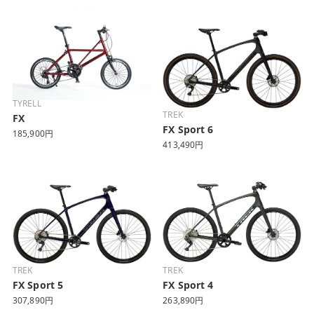
TYRELL
TREK
FX
FX Sport 6
185,900円
413,490円
TREK
TREK
FX Sport 5
FX Sport 4
307,890円
263,890円