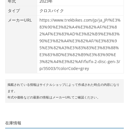
年式
2023年
タイプ
クロスバイク
メーカーURL
https://www.trekbikes.com/jp/ja_JP/%E3%
83%90%E3%82%A4%E3%82%AF/%E3%8
2%AF%E3%83%AD%E3%82%B9%E3%83%
90%E3%82%A4%E3%82%AF/%E3%83%9
5%E3%82%A3%E3%83%83%E3%83%88%
E3%83%8D%E3%82%B9%E3%83%90%E
3%82%A4%E3%82%AF/fx/fx-2-disc-gen-3/
p/35003/?colorCode=grey
掲載されている情報はサイクルショップによって作成された時点の内容になり
ます。
年式や価格などの最新の情報はメーカーURLてご確認ください。
在庫情報