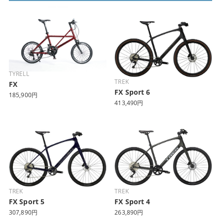
TYRELL
TREK
FX
FX Sport 6
185,900円
413,490円
TREK
TREK
FX Sport 5
FX Sport 4
307,890円
263,890円