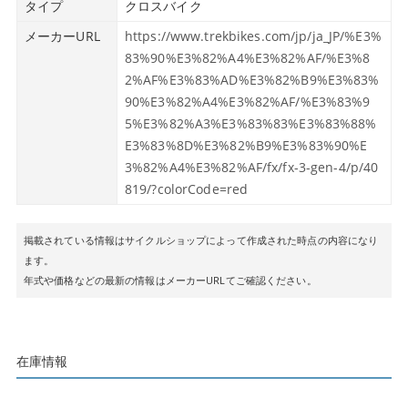
タイプ
クロスバイク
メーカーURL
https://www.trekbikes.com/jp/ja_JP/%E3%
83%90%E3%82%A4%E3%82%AF/%E3%8
2%AF%E3%83%AD%E3%82%B9%E3%83%
90%E3%82%A4%E3%82%AF/%E3%83%9
5%E3%82%A3%E3%83%83%E3%83%88%
E3%83%8D%E3%82%B9%E3%83%90%E
3%82%A4%E3%82%AF/fx/fx-3-gen-4/p/40
819/?colorCode=red
掲載されている情報はサイクルショップによって作成された時点の内容になり
ます。
年式や価格などの最新の情報はメーカーURLてご確認ください。
在庫情報