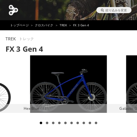
絞り込みを変更
トップページ
クロスバイク
TREK
FX 3 Gen 4
TREK
トレック
FX 3 Gen 4
Hex Blue
Galactic 