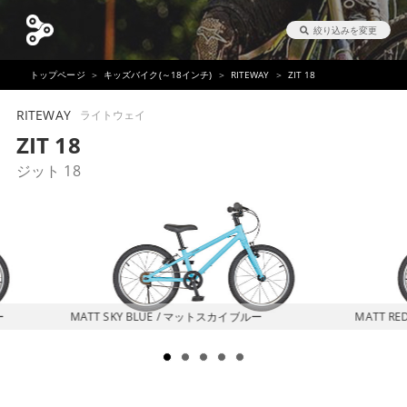
絞り込みを変更
トップページ
キッズバイク(～18インチ)
RITEWAY
ZIT 18
RITEWAY
ライトウェイ
ZIT 18
ジット 18
ー
MATT SKY BLUE / マットスカイブルー
MATT R