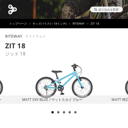
絞り込みを変更
トップページ
キッズバイク(～18インチ)
RITEWAY
ZIT 18
RITEWAY
ライトウェイ
ZIT 18
ジット 18
ー
MATT SKY BLUE / マットスカイブルー
MATT R