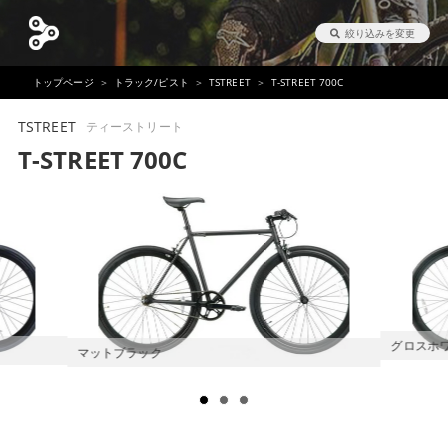
絞り込みを変更
トップページ
トラック/ピスト
TSTREET
T-STREET 700C
TSTREET
ティーストリート
T-STREET 700C
グロスホ
マットブラック