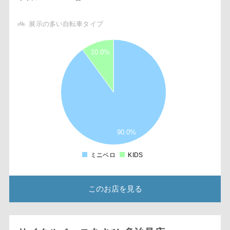
展示の多い自転車タイプ
9
10.0%
8
7
6
5
4
3
2
90.0%
1
ミニベロ
KIDS
0
このお店を見る