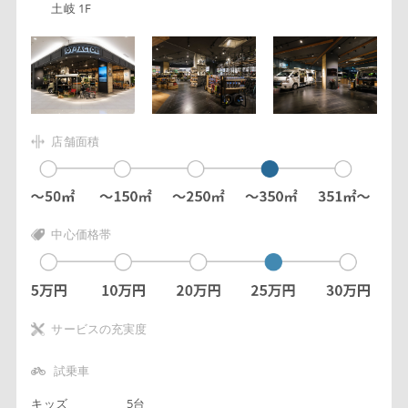
土岐 1F
店舗面積
中心価格帯
サービスの充実度
試乗車
キッズ
5台