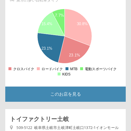
展示の多い自転車タイプ
4
7.7%
5
15.4%
30.8%
3
5
2
23.1%
5
23.1%
1
クロスバイク
ロードバイク
MTB
電動スポーツバイク
0
KIDS
このお店を見る
トイファクトリー土岐
509-5122 岐阜県土岐市土岐津町土岐口1372-1イオンモール