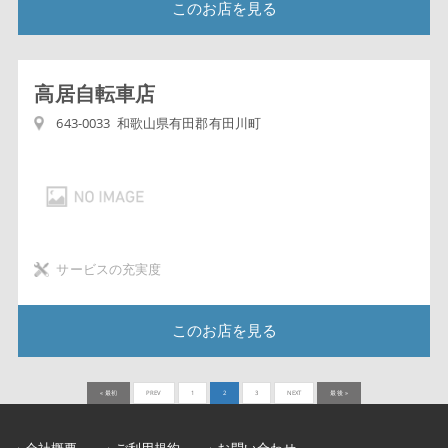
このお店を見る
高居自転車店
643-0033 和歌山県有田郡有田川町
サービスの充実度
このお店を見る
« 最初
PREV
1
2
3
NEXT
最後 »