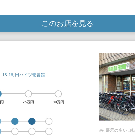
このお店を見る
1-13-1町田ハイツ壱番館
展示の多い自