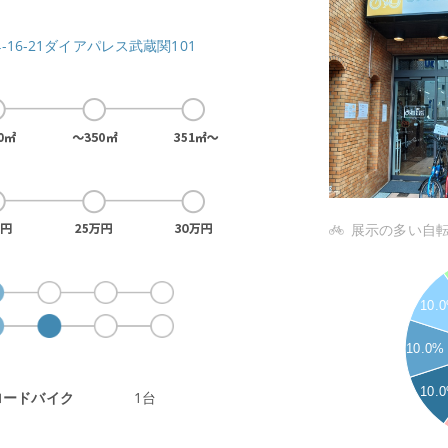
4-16-21ダイアパレス武蔵関101
展示の多い自
5
4.5
10.
4
3.5
10.0%
3
2.5
10.
ロードバイク
1台
2
1.5
1