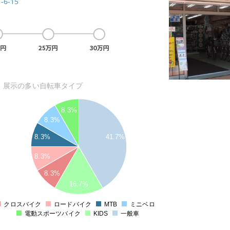
6-15
展示の多い自転車タイプ
8.3%
8.3%
8.3%
41.7%
8.3%
8.3%
16.7%
クロスバイク
ロードバイク
MTB
ミニベロ
0
電動スポーツバイク
KIDS
一般車