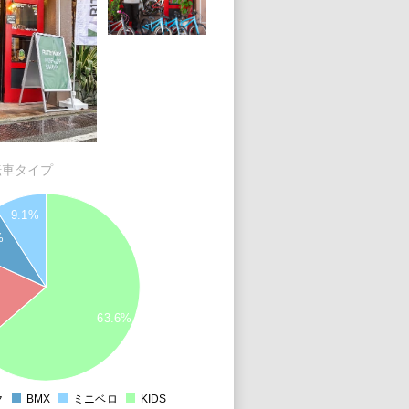
転車タイプ
9.1%
%
63.6%
ク
BMX
ミニベロ
KIDS
0