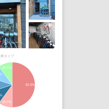
転車タイプ
10.0%
0%
50.0%
0%
10.0%