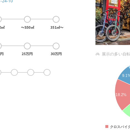
24-10
展示の多い自
7
6
9.1
5
4
18.2%
3
2
1
クロスバイ