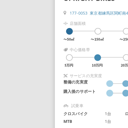
177-0053 東京都練馬区関町南
店舗面積
中心価格帯
サービスの充実度
整備の充実度
購入後のサポート
試乗車
クロスバイク
1台
MTB
1台