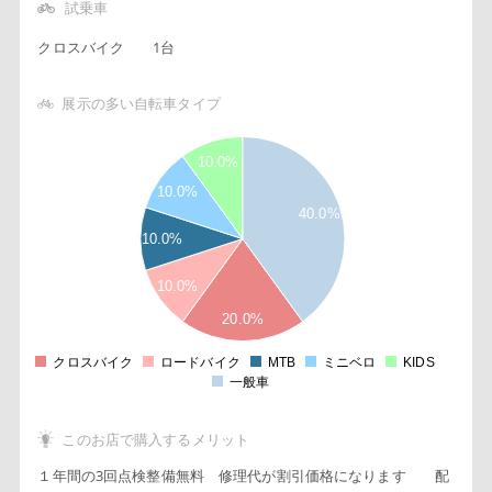
試乗車
クロスバイク
1台
展示の多い自転車タイプ
4
10.0%
5
10.0%
40.0%
3
10.0%
5
2
10.0%
5
20.0%
1
クロスバイク
ロードバイク
MTB
ミニベロ
KIDS
0
一般車
このお店で購入するメリット
１年間の3回点検整備無料 修理代が割引価格になります 配