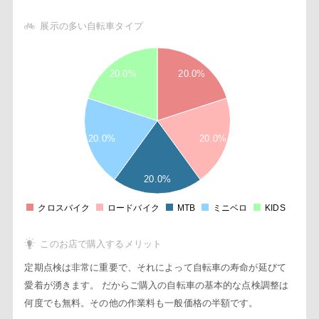
展示の多い自転車タイプ
2
2
8
20.0%
20.0%
6
4
2
1
20.0%
20.0%
8
6
4
20.0%
2
0
2
クロスバイク
ロードバイク
MTB
ミニベロ
KIDS
0
このお店で購入するメリット
定期点検は非常に重要で、それによって自転車の寿命が延びて
愛着が湧きます。 だからご購入の自転車の基本的な点検調整は
何度でも無料。その他の作業料も一般価格の半額です。