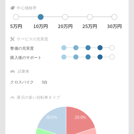
中心価格帯
サービスの充実度
整備の充実度
購入後のサポート
試乗車
クロスバイク
3台
展示の多い自転車タイプ
2
2
8
20.0%
20.0%
6
4
2