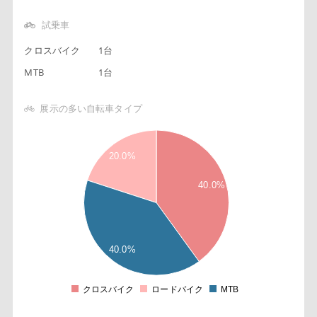
試乗車
クロスバイク
1台
MTB
1台
展示の多い自転車タイプ
2
4
8
20.0%
6
4
40.0%
2
3
8
6
4
40.0%
2
2
8
クロスバイク
ロードバイク
MTB
0