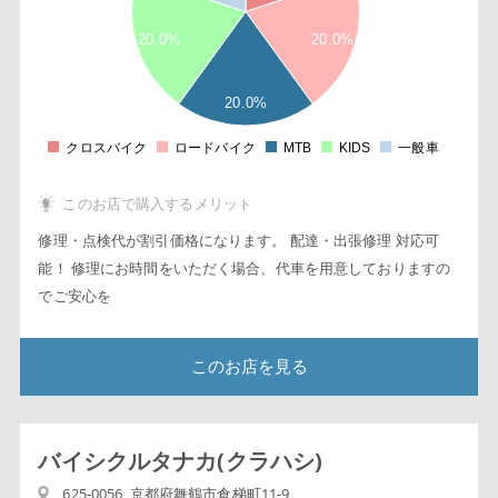
1
20.0%
20.0%
8
6
4
20.0%
2
0
2
クロスバイク
ロードバイク
MTB
KIDS
一般車
0
このお店で購入するメリット
修理・点検代が割引価格になります。 配達・出張修理 対応可
能！ 修理にお時間をいただく場合、代車を用意しておりますの
でご安心を
このお店を見る
バイシクルタナカ(クラハシ)
625-0056 京都府舞鶴市倉梯町11-9