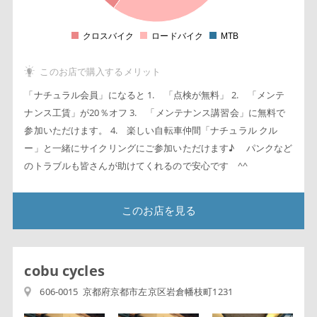
5
2
クロスバイク
ロードバイク
MTB
0
このお店で購入するメリット
「ナチュラル会員」になると 1. 「点検が無料」 2. 「メンテ
ナンス工賃」が20％オフ 3. 「メンテナンス講習会」に無料で
参加いただけます。 4. 楽しい自転車仲間「ナチュラル クル
ー」と一緒にサイクリングにご参加いただけます♪ パンクなど
のトラブルも皆さんが助けてくれるので安心です ^^
このお店を見る
cobu cycles
606-0015 京都府京都市左京区岩倉幡枝町1231