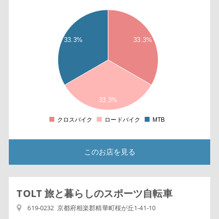
2
2
8
6
33.3%
33.3%
4
2
1
8
6
4
33.3%
2
0
2
クロスバイク
ロードバイク
MTB
0
このお店を見る
TOLT 旅と暮らしのスポーツ自転車
619-0232 京都府相楽郡精華町桜が丘1-41-10