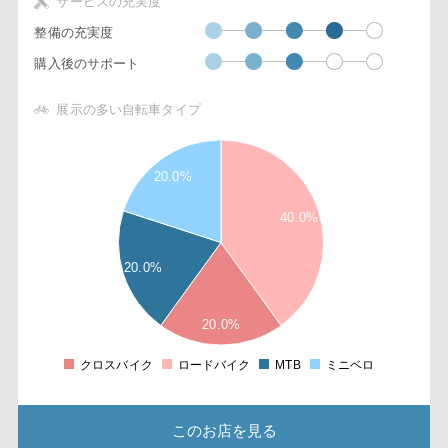
サービスの充実度
整備の充実度
購入後のサポート
展示の多い自転車タイプ
2
4
8
20.0%
6
4
40.0%
2
3
20.0%
8
6
4
20.0%
2
2
8
クロスバイク
ロードバイク
MTB
ミニベロ
0
このお店を見る