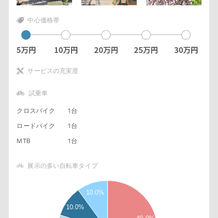
中心価格帯
サービスの充実度
試乗車
クロスバイク
1台
ロードバイク
1台
MTB
1台
展示の多い自転車タイプ
4
10.0%
5
10.0%