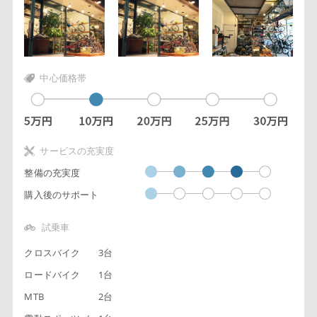
中心価格帯
サービスの充実度
整備の充実度
購入後のサポート
試乗車
クロスバイク
3台
ロードバイク
1台
MTB
2台