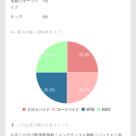
電動スポーツバ
1台
イク
キッズ
4台
展示の多い自転車タイプ
2
2
8
25.0%
25.0%
6
4
2
1
8
6
25.0%
25.0%
4
2
0
2
クロスバイク
ロードバイク
MTB
KIDS
0
このお店で購入するメリット
お近くの方は配達料無料！メンテナンスも無料！パンクも１年