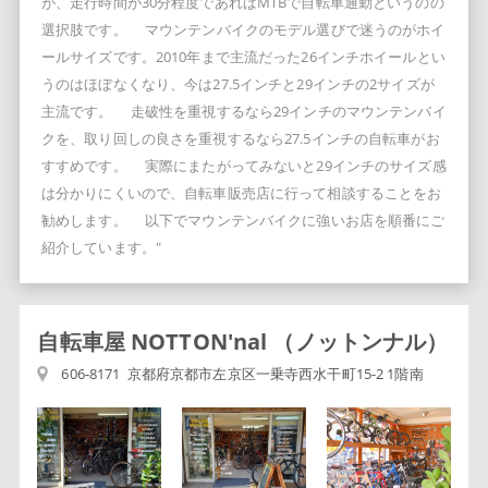
が、走行時間が30分程度であればMTBで自転車通勤というのの
選択肢です。 マウンテンバイクのモデル選びで迷うのがホイ
ールサイズです。2010年まで主流だった26インチホイールとい
うのはほぼなくなり、今は27.5インチと29インチの2サイズが
主流です。 走破性を重視するなら29インチのマウンテンバイ
クを、取り回しの良さを重視するなら27.5インチの自転車がお
すすめです。 実際にまたがってみないと29インチのサイズ感
は分かりにくいので、自転車販売店に行って相談することをお
勧めします。 以下でマウンテンバイクに強いお店を順番にご
紹介しています。"
自転車屋 NOTTON'nal （ノットンナル）
606-8171 京都府京都市左京区一乗寺西水干町15-2 1階南