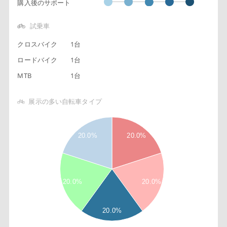
購入後のサポート
試乗車
クロスバイク
1台
ロードバイク
1台
MTB
1台
展示の多い自転車タイプ
2
2
8
20.0%
20.0%
6
4
2
1
20.0%
20.0%
8
6
4
20.0%
2
0