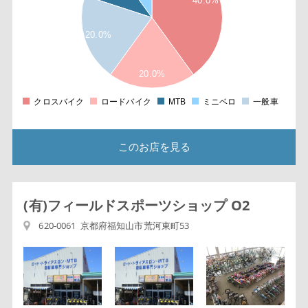
40.0%
3
5
20.0%
2
5
20.0%
1
クロスバイク
ロードバイク
MTB
ミニベロ
一般車
0
このお店を見る
(有)フィールドスポーツショップ O2
620-0061 京都府福知山市荒河東町53