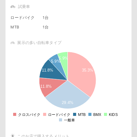
試乗車
ロードバイク
1台
MTB
1台
展示の多い自転車タイプ
5
6
5.9%
5.9%
5
5
11.8%
35.3%
5
4
5
11.8%
3
5
2
29.4%
5
1
5
クロスバイク
ロードバイク
MTB
BMX
KIDS
0
一般車
このお店で購入するメリット