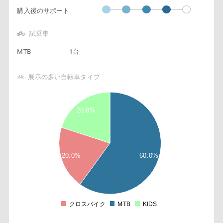
購入後のサポート
試乗車
MTB
1台
展示の多い自転車タイプ
6
20.0%
5
5
5
4
20.0%
60.0%
5
3
5
2
クロスバイク
MTB
KIDS
0