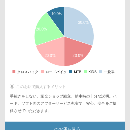
2
3
10.0%
8
6
30.0%
4
20.0%
2
2
8
6
4
20.0%
20.0%
2
1
8
クロスバイク
ロードバイク
MTB
KIDS
一般車
0
このお店で購入するメリット
手抜きをしない、完全ショップ組立。納車時の十分な説明。ハ
ード、ソフト面のアフターサービス充実で、安心、安全をご提
供させていただきます。
このお店を見る