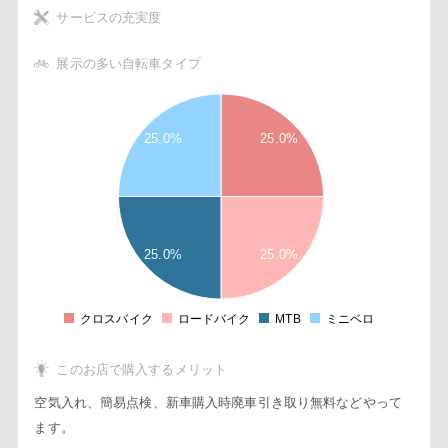
サービスの充実度
展示の多い自転車タイプ
2
2
8
25.0%
25.0%
6
4
2
1
8
6
25.0%
25.0%
4
2
0
2
クロスバイク
ロードバイク
MTB
ミニベロ
0
このお店で購入するメリット
空気入れ、簡易点検、新車購入時廃車引き取り無料などやって
ます。