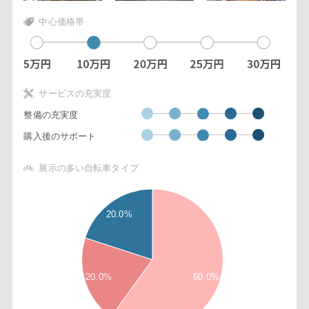
中心価格帯
サービスの充実度
整備の充実度
購入後のサポート
展示の多い自転車タイプ
6
20.0%
5
5
5
4
20.0%
60.0%
5
3