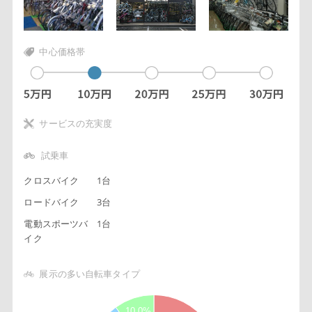
中心価格帯
サービスの充実度
試乗車
クロスバイク
1台
ロードバイク
3台
電動スポーツバ
1台
イク
展示の多い自転車タイプ
2
3
10.0%