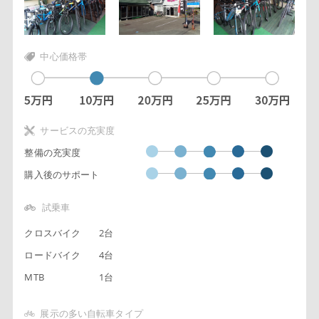
中心価格帯
サービスの充実度
整備の充実度
購入後のサポート
試乗車
クロスバイク
2台
ロードバイク
4台
MTB
1台
展示の多い自転車タイプ