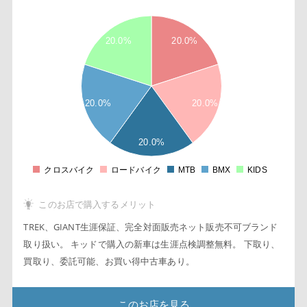
2
2
8
20.0%
20.0%
6
4
2
1
20.0%
20.0%
8
6
4
20.0%
2
0
2
クロスバイク
ロードバイク
MTB
BMX
KIDS
0
このお店で購入するメリット
TREK、GIANT生涯保証、完全対面販売ネット販売不可ブランド
取り扱い。 キッドで購入の新車は生涯点検調整無料。 下取り、
買取り、委託可能、お買い得中古車あり。
このお店を見る