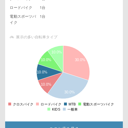
ロードバイク
1台
電動スポーツバ
1台
イク
展示の多い自転車タイプ
2
3
10.0%
8
6
10.0%
30.0%
4
2
10.0%
2
8
6
10.0%
4
30.0%
2
1
8
クロスバイク
ロードバイク
MTB
電動スポーツバイク
0
KIDS
一般車