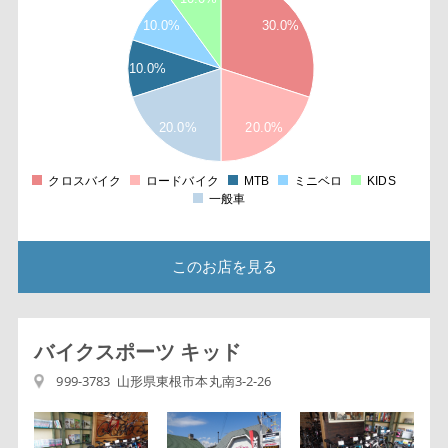
8
6
10.0%
30.0%
4
2
10.0%
2
8
6
4
20.0%
20.0%
2
1
8
クロスバイク
ロードバイク
MTB
ミニベロ
KIDS
0
一般車
このお店を見る
バイクスポーツ キッド
999-3783 山形県東根市本丸南3-2-26