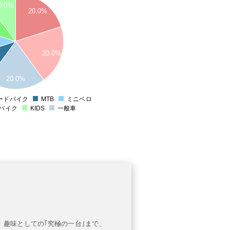
0.0%
20.0%
20.0%
20.0%
ードバイク
MTB
ミニベロ
0
バイク
KIDS
一般車
、趣味としての｢究極の一台｣まで、