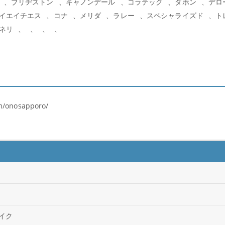
ブリヂストン
キャノンデール
コラテック
ダホン
デロ
イエイチエス
コナ
メリダ
ラレー
スペシャライズド
ト
ネリ
m/onosapporo/
バイク