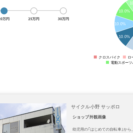
2
1
1.9
1.8
10.0%
1.7
1.6
10.0%
1.5
1.4
1.3
10.0%
1.2
1.1
1
0.9
クロスバイク
ロ
電動スポーツ
サイクル小野 サッポロ
ショップ外観画像
幼児用の｢はじめての自転車｣から