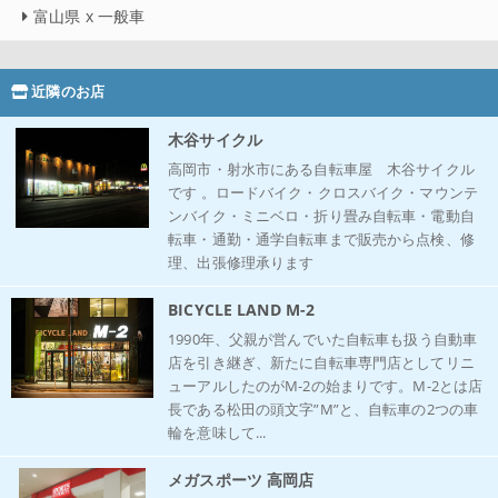
富山県 x 一般車
近隣のお店
木谷サイクル
高岡市・射水市にある自転車屋 木谷サイクル
です 。ロードバイク・クロスバイク・マウンテ
ンバイク・ミニベロ・折り畳み自転車・電動自
転車・通勤・通学自転車まで販売から点検、修
理、出張修理承ります
BICYCLE LAND M-2
1990年、父親が営んでいた自転車も扱う自動車
店を引き継ぎ、新たに自転車専門店としてリニ
ューアルしたのがM-2の始まりです。M-2とは店
長である松田の頭文字”M”と、自転車の2つの車
輪を意味して...
メガスポーツ 高岡店