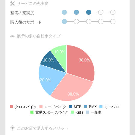
サービスの充実度
整備の充実度
購入後のサポート
展示の多い自転車タイプ
3
10.0%
5
10.0%
30.0%
2
5
20.0%
1
5
30.0%
0
クロスバイク
ロードバイク
MTB
BMX
ミニベロ
0
電動スポーツバイク
Kids
一般車
このお店で購入するメリット