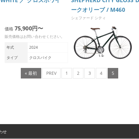
SS WHITE ／ グロスホワイ
SHEPHERD CITY GLOSS
ークオリーブ / M460
シェファード シティ
75,900円〜
価格
販売価格はお問い合わせください。
年式
2024
タイプ
クロスバイク
« 最初
PREV
1
2
3
4
5
わせ