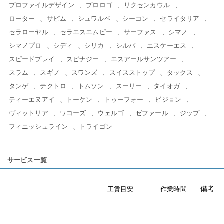
プロファイルデザイン
プロロゴ
リクセンカウル
ローター
サピム
シュワルベ
シーコン
セライタリア
セラローヤル
セラエスエムピー
サーファス
シマノ
シマノプロ
シディ
シリカ
シルバ
エスケーエス
スピードプレイ
スピナジー
エスアールサンツアー
スラム
スギノ
スワンズ
スイスストップ
タックス
タンゲ
テクトロ
トムソン
スーリー
タイオガ
ティーエヌアイ
トーケン
トゥーフォー
ビジョン
ヴィットリア
ワコーズ
ウェルゴ
ゼファール
ジップ
フィニッシュライン
トライゴン
サービス一覧
備考
工賃目安
作業時間