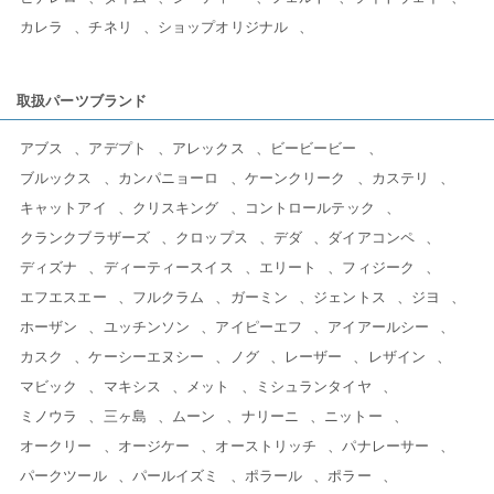
カレラ
チネリ
ショップオリジナル
取扱パーツブランド
アブス
アデプト
アレックス
ビービービー
ブルックス
カンパニョーロ
ケーンクリーク
カステリ
キャットアイ
クリスキング
コントロールテック
クランクブラザーズ
クロップス
デダ
ダイアコンペ
ディズナ
ディーティースイス
エリート
フィジーク
エフエスエー
フルクラム
ガーミン
ジェントス
ジヨ
ホーザン
ユッチンソン
アイピーエフ
アイアールシー
カスク
ケーシーエヌシー
ノグ
レーザー
レザイン
マビック
マキシス
メット
ミシュランタイヤ
ミノウラ
三ヶ島
ムーン
ナリーニ
ニットー
オークリー
オージケー
オーストリッチ
パナレーサー
パークツール
パールイズミ
ポラール
ポラー