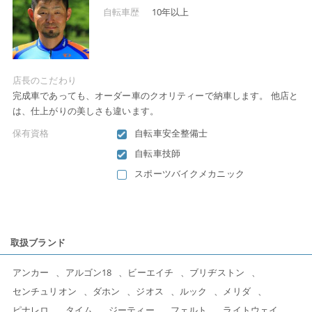
自転車歴
10年以上
店長のこだわり
完成車であっても、オーダー車のクオリティーで納車します。 他店と
は、仕上がりの美しさも違います。
保有資格
自転車安全整備士
自転車技師
スポーツバイクメカニック
取扱ブランド
アンカー
アルゴン18
ビーエイチ
ブリヂストン
センチュリオン
ダホン
ジオス
ルック
メリダ
ピナレロ
タイム
ジーティー
フェルト
ライトウェイ