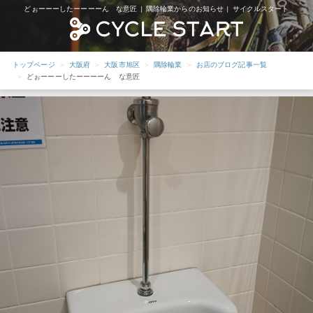
どぉーーーしたーーーーん な意匠 | 隅除輪業からのお知らせ | サイクルスタート
トップページ
大阪府
大阪市旭区
隅除輪業
お店のブログ記事一覧
どぉーーーしたーーーーん な意匠