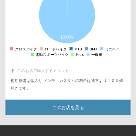
8
7
6
5
4
3
2
100.0%
1
0
1
クロスバイク
ロードバイク
MTB
BMX
ミニベロ
0
電動スポーツバイク
Kids
一般車
このお店で購入するメリット
初期整備は念入り メンテ、カスタムの料金は通常より１０％値
引きです。
このお店を見る