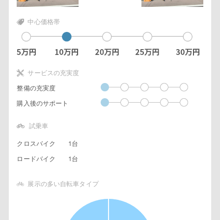
中心価格帯
サービスの充実度
整備の充実度
購入後のサポート
試乗車
クロスバイク
1台
ロードバイク
1台
展示の多い自転車タイプ
1
0
9