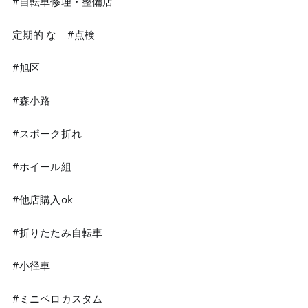
#自転車修理・整備店
定期的 な #点検
#旭区
#森小路
#スポーク折れ
#ホイール組
#他店購入ok
#折りたたみ自転車
#小径車
#ミニベロカスタム