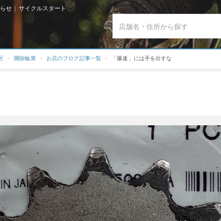
らせ | サイクルスタート
区
隅除輪業
お店のブログ記事一覧
「爆速」には手を出すな