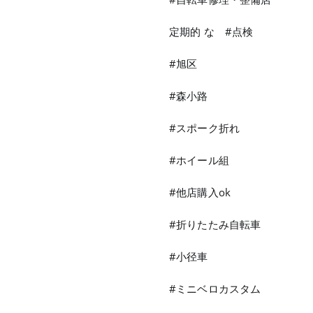
定期的 な #点検
#旭区
#森小路
#スポーク折れ
#ホイール組
#他店購入ok
#折りたたみ自転車
#小径車
#ミニベロカスタム