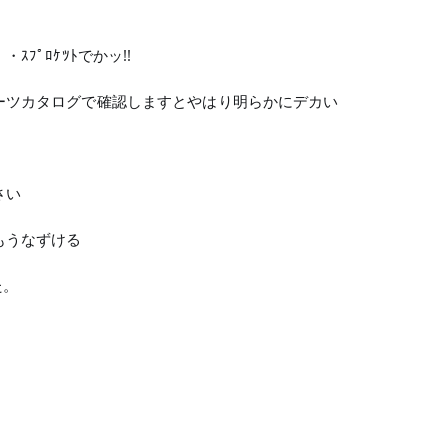
ﾌﾟﾛｹﾂﾄでかッ!!
ーツカタログで確認しますとやはり明らかにデカい
さい
もうなずける
た。