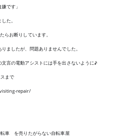
は嫌です」
ました。
したらお断りしています。
ありましたが、問題ありませんでした。
の文言の電動アシストには手を出さないように♪
クスまで
isiting-repair/
自転車 を売りたがらない自転車屋