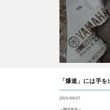
「爆速」には手を
2025/09/27
～開店宣言～