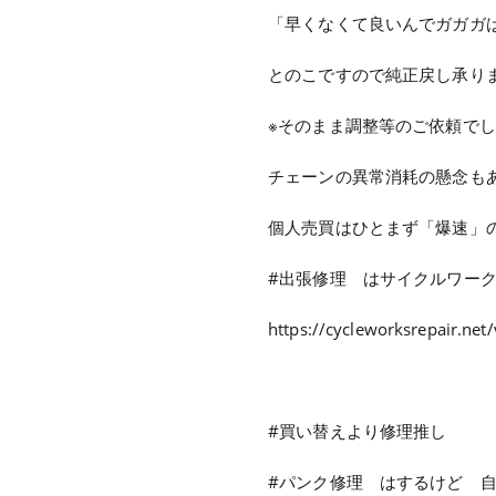
「早くなくて良いんでガガガ
とのこですので純正戻し承り
※そのまま調整等のご依頼で
チェーンの異常消耗の懸念も
個人売買はひとまず「爆速」
#出張修理 はサイクルワー
https://cycleworksrepair.net/v
#買い替えより修理推し
#パンク修理 はするけど 