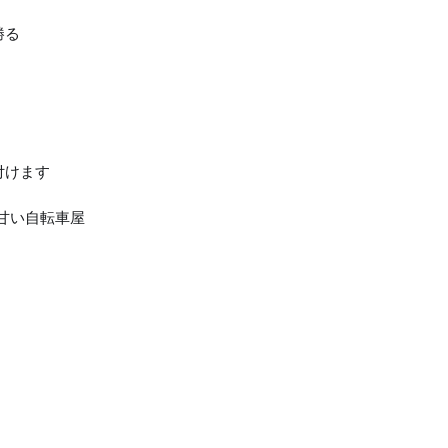
勝る
付けます
甘い自転車屋