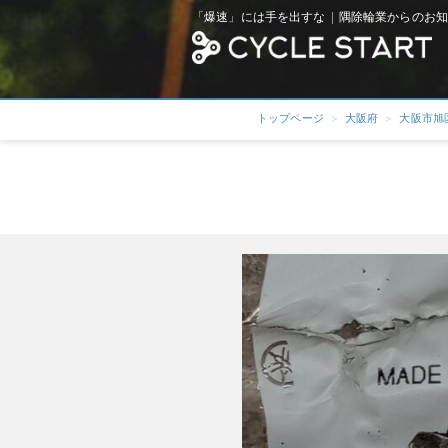
「爆速」には手を出すな | 隅除輪業からのお知
トップページ
大阪府
大阪市旭