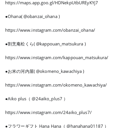
https://maps.app.goo.gl/HDNekpUtbUREyKYj7
●Ohana( @obanzai_ohana )
https://www.instagram.com/obanzai_ohana/
●割烹庵松くら( @kappouan_matsukura )
https://www.instagram.com/kappouan_matsukura/
●お米の河内屋( @okomeno_kawachiya )
https://www.instagram.com/okomeno_kawachiya/
●Aiko plus（ @24aiko_plus7 ）
https://www.instagram.com/24aiko_plus7/
●フラワーギフト Hana Hana（ @hanahana01187 ）