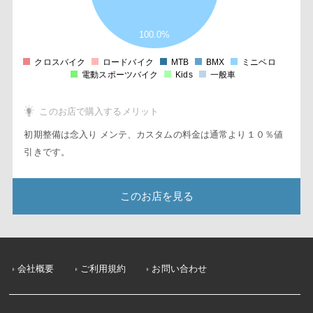
3
2
100.0%
1
0
1
クロスバイク
ロードバイク
MTB
BMX
ミニベロ
0
電動スポーツバイク
Kids
一般車
このお店で購入するメリット
初期整備は念入り メンテ、カスタムの料金は通常より１０％値
引きです。
このお店を見る
会社概要
ご利用規約
お問い合わせ