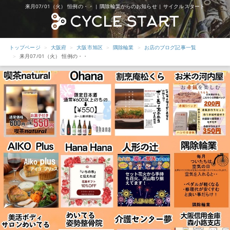
来月07/01（火） 恒例の・・ | 隅除輪業からのお知らせ | サイクルスタート
トップページ
大阪府
大阪市旭区
隅除輪業
お店のブログ記事一覧
来月07/01（火） 恒例の・・