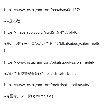
https://www.instagram.com/hanahana01187/
●人形の辻
https://maps.app.goo.gl/jxjKRnk9NYJ77ah46
●美活ボディーサロンめいてる（ @bikatsubodysalon_meite
l ）
https://www.instagram.com/bikatsubodysalon_meitel/
●めいてる姿勢整骨院( @meitelshiseiseikotsuin )
https://www.instagram.com/meitelshiseiseikotsuin/
●介護センター夢( @yume_tia )