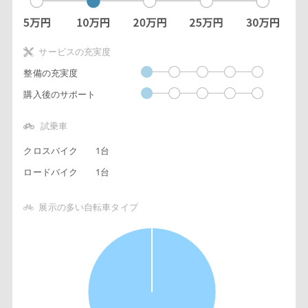
サービスの充実度
整備の充実度
購入後のサポート
試乗車
クロスバイク
1台
ロードバイク
1台
展示の多い自転車タイプ
1
0
9
8
7
6
5
4