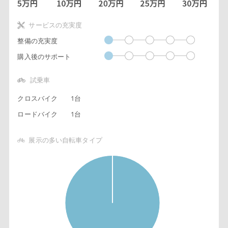
サービスの充実度
整備の充実度
購入後のサポート
試乗車
クロスバイク
1台
ロードバイク
1台
展示の多い自転車タイプ
1
0
9
8
7
6
5
4
3