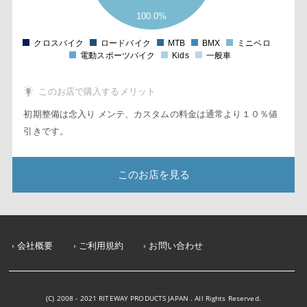
2
100.0%
1
0
1
クロスバイク
ロードバイク
MTB
BMX
ミニベロ
0
電動スポーツバイク
Kids
一般車
このお店で購入するメリット
初期整備は念入り メンテ、カスタムの料金は通常より１０％値
引きです。
このお店を見る
会社概要
ご利用規約
お問い合わせ
(C) 2008 - 2021 RITEWAY PRODUCTS JAPAN . All Rights Reserved.