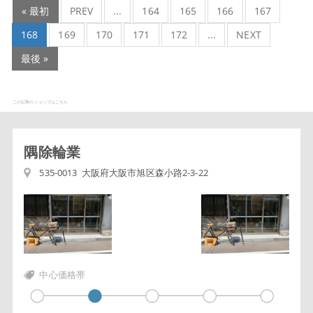
« 最初
PREV
...
164
165
166
167
168
169
170
171
172
...
NEXT
最後 »
この記事のショップはこちら
隅除輪業
535-0013 大阪府大阪市旭区森小路2-3-22
中心価格帯