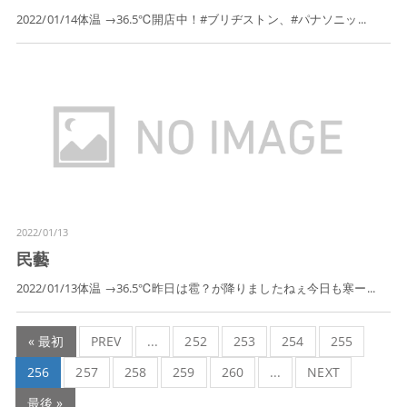
2022/01/14体温 →36.5℃開店中！#ブリヂストン、#パナソニッ...
2022/01/13
民藝
2022/01/13体温 →36.5℃昨日は雹？が降りましたねぇ今日も寒ー...
« 最初
PREV
...
252
253
254
255
256
257
258
259
260
...
NEXT
最後 »