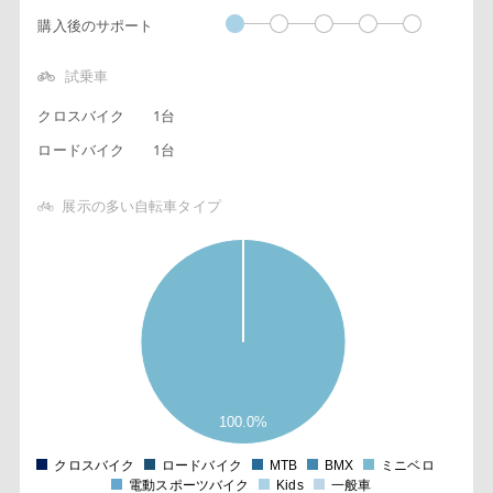
購入後のサポート
試乗車
クロスバイク
1台
ロードバイク
1台
展示の多い自転車タイプ
1
0
9
8
7
6
5
4
3
2
100.0%
1
0
1
クロスバイク
ロードバイク
MTB
BMX
ミニベロ
0
電動スポーツバイク
Kids
一般車