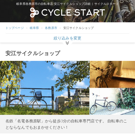
岐阜県各務原市の自転車店 安江サイクルショップ詳細 | サイクルスタート
トップページ
岐阜県
各務原市
安江サイクルショップ
絞り込みを変更
安江サイクルショップ
名鉄「名電各務原駅」から徒歩3分の自転車専門店です。 自転車のこ
とならなんでもおまかせください！