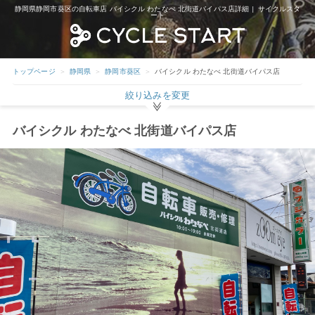
静岡県静岡市葵区の自転車店 バイシクル わたなべ 北街道バイパス店詳細 | サイクルスタ
ート
トップページ
静岡県
静岡市葵区
バイシクル わたなべ 北街道バイパス店
絞り込みを変更
バイシクル わたなべ 北街道バイパス店