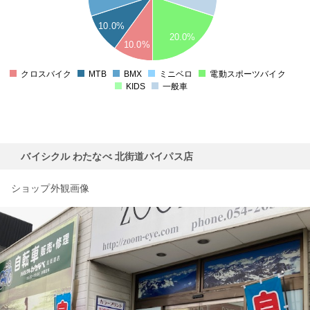
10.0%
20.0%
10.0%
クロスバイク
MTB
BMX
ミニベロ
電動スポーツバイク
0
KIDS
一般車
バイシクル わたなべ 北街道バイパス店
ショップ外観画像