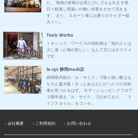
た。 地域の皆様のお役に少しでもなれます様、
日々精進し間違いの無い作業をさせて頂きま
す。 また、 スポーツ車にお乗りのライダー様
方々へ...
Toxic Works
トキシック・ワークスの自転車は「他の人とは
少し違った物が欲しい」なんて方にはオススメ
です。
le.cyc 静岡modi店
静岡県内初の「ル・サイク」で取り扱い数はも
ちろん最大級！きっとあなたにぴったりの自転
車が見つかるはず。 モディショッピングフロア
３階半面を「ル・サイク」で占めており、「ラ
イフスタイル」をコンセ...
会社概要
ご利用規約
お問い合わせ