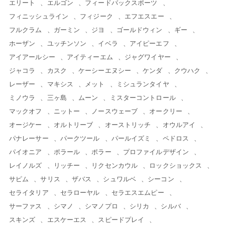
エリート
エルゴン
フィードバックスポーツ
フィニッシュライン
フィジーク
エフエスエー
フルクラム
ガーミン
ジヨ
ゴールドウィン
ギー
ホーザン
ユッチンソン
イベラ
アイピーエフ
アイアールシー
アイティーエム
ジャグワイヤー
ジャコラ
カスク
ケーシーエヌシー
ケンダ
クウハク
レーザー
マキシス
メット
ミシュランタイヤ
ミノウラ
三ヶ島
ムーン
ミスターコントロール
マックオフ
ニットー
ノースウェーブ
オークリー
オージケー
オルトリーブ
オーストリッチ
オウルアイ
パナレーサー
パークツール
パールイズミ
ペドロス
パイオニア
ポラール
ポラー
プロファイルデザイン
レイノルズ
リッチー
リクセンカウル
ロックショックス
サピム
サリス
ザバス
シュワルベ
シーコン
セライタリア
セラローヤル
セラエスエムピー
サーファス
シマノ
シマノプロ
シリカ
シルバ
スキンズ
エスケーエス
スピードプレイ