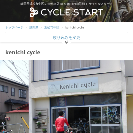
静岡県浜松市中区の自転車店 kenichi cycle詳細 | サイクルスタート
トップページ
静岡県
浜松市中区
kenichi cycle
絞り込みを変更
kenichi cycle