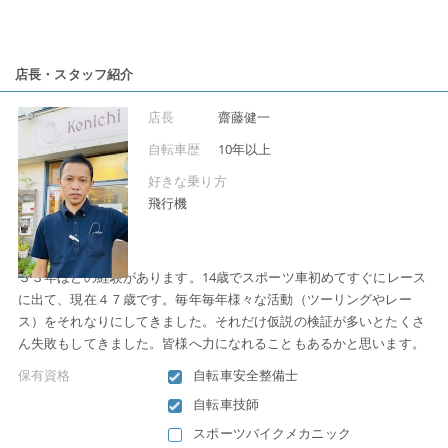
店長・スタッフ紹介
店長
齋藤健一
自転車歴
10年以上
好きな乗り方
飛行機
店長のこだわり
３３年ほどの経験があります。14歳でスポーツ車初めてすぐにレース
に出て、現在４７歳です。毎年毎年様々な活動（ツーリングやレー
ス）をそれなりにしてきました。それだけ仮説の検証が多いとたくさ
ん失敗もしてきました。皆様へ力になれることもあるかと思います。
保有資格
自転車安全整備士
自転車技師
スポーツバイクメカニック