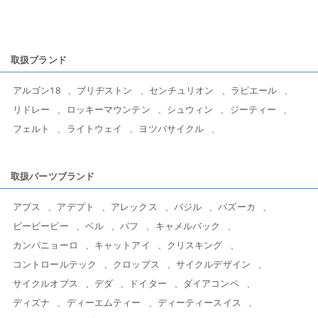
取扱ブランド
アルゴン18
ブリヂストン
センチュリオン
ラピエール
リドレー
ロッキーマウンテン
シュウィン
ジーティー
フェルト
ライトウェイ
ヨツバサイクル
取扱パーツブランド
アブス
アデプト
アレックス
バジル
バズーカ
ビービービー
ベル
バフ
キャメルバック
カンパニョーロ
キャットアイ
クリスキング
コントロールテック
クロップス
サイクルデザイン
サイクルオプス
デダ
ドイター
ダイアコンペ
ディズナ
ディーエムティー
ディーティースイス