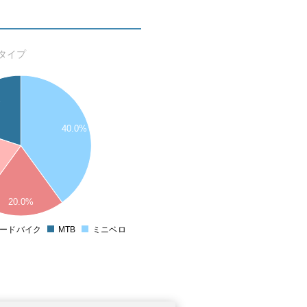
タイプ
%
40.0%
20.0%
ードバイク
MTB
ミニベロ
0