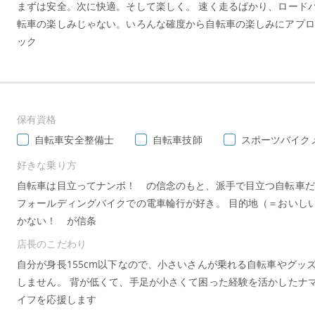
まずは安全。次に快適。そして楽しく。 速く走るばかり、ロード
転車の楽しみじゃない。いろんな確度から自転車の楽しみにアプロ
ック
保有資格
自転車安全整備士
自転車技師
スポーツバイク
好きな乗り方
自転車は目立ってナンボ！ の信念のもと、派手で目立つ自転車だ
フォールディングバイクでの電車輪行が好き。 目的地（＝おいし
かない！ が信条
店長のこだわり
自分が身長155cm以下なので、小さいさんが乗れる自転車やグッ
しません。 背が低くて、手足が小さくて困った経験を活かしたナ
イフを応援します