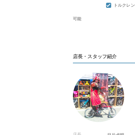
トルクレン
可能
店長・スタッフ紹介
店長
目片貞明