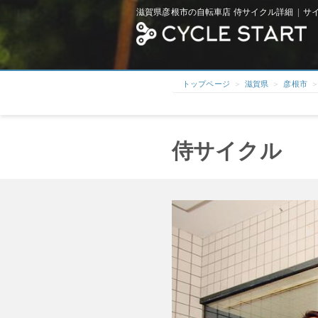
滋賀県彦根市の自転車店 侍サイクル詳細 | サ
トップページ
滋賀県
彦根市
侍サイクル