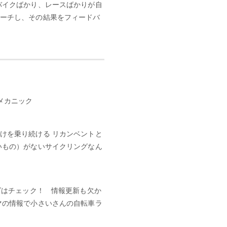
バイクばかり、レースばかりが自
ーチし、その結果をフィードバ
メカニック
けを乗り続ける リカンベントと
いもの）がないサイクリングなん
ズはチェック！ 情報更新も欠か
マの情報で小さいさんの自転車ラ