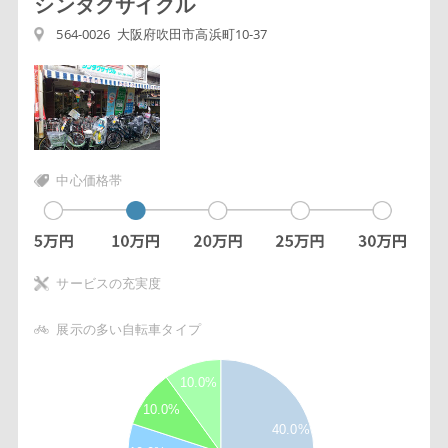
シンタクサイクル
564-0026 大阪府吹田市高浜町10-37
中心価格帯
サービスの充実度
展示の多い自転車タイプ
4
10.0%
5
10.0%
3
40.0%
5