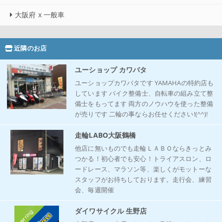
大阪府 x 一般車
近隣のお店
ユーショップ カワバタ
ユーショップカワバタです YAMAHAの特約店も
しています バイク整備士、自転車の組み立て整
備士をもってます 両方のノウハウを使った整備
が売りです 二輪の事ならお任せください!(^^)!
走輪LABO大阪鶴橋
他店に無いものでも走輪ＬＡＢＯならきっとみ
つかる！初心者でも安心！トライアスロン、ロ
ードレース、マラソン等、楽しくがモットーな
スタッフがお待ちしております。走行会、練習
会、毎週開催
ダイワサイクル 生野店