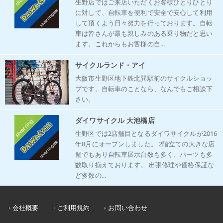
生野店ではご来店いただくお客様ひとりひとり
に対して、自転車を便利で安全で安心して利用
して頂くよう日々努力を行っております。自転
車は皆さんが最も親しみのある乗り物だと思い
ます。これからもお客様の自...
サイクルランド・アイ
大阪市生野区地下鉄北巽駅前のサイクルショッ
プです。自転車のことなら、なんでもご相談下
さい。
ダイワサイクル 大池橋店
生野区では2店舗目となるダイワサイクルが2016
年8月にオープンしました。 2階立ての大きな店
舗でもあり自転車展示台数も多く、パーツも多
数取り揃えております。 出張修理や価格保証な
ど多数の...
会社概要
ご利用規約
お問い合わせ