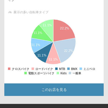
展示の多い自転車タイプ
2
2
11.1%
8
22.2%
6
11.1%
4
2
1
11.1%
8
22.2%
6
11.1%
4
11.1%
2
0
2
クロスバイク
ロードバイク
MTB
BMX
ミニベロ
0
電動スポーツバイク
Kids
一般車
このお店を見る