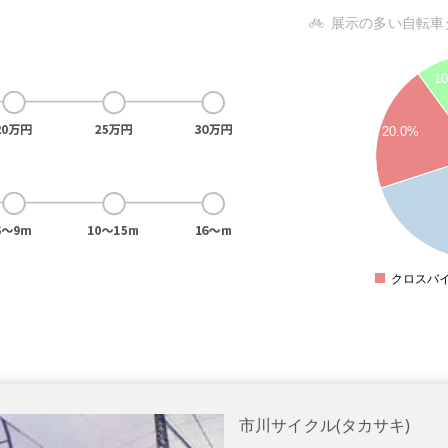
展示の多い自転車
7
1
6
20.0%
5
4
3
2
1
クロスバ
市川サイクル(タカサキ)