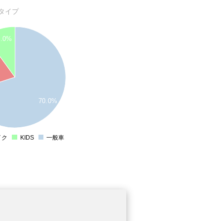
タイプ
0.0%
70.0%
イク
KIDS
一般車
0