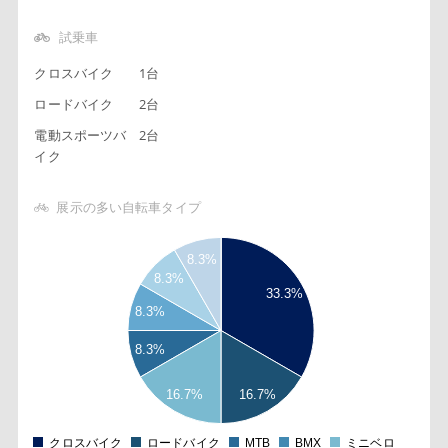
試乗車
クロスバイク
1台
ロードバイク
2台
電動スポーツバ
2台
イク
展示の多い自転車タイプ
4
8.3%
5
8.3%
33.3%
3
8.3%
5
2
8.3%
5
1
16.7%
16.7%
5
0
クロスバイク
ロードバイク
MTB
BMX
ミニベロ