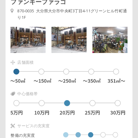
ファンキーファラゴ
870-0035 大分県大分市中央町3丁目4-11グリーンヒル竹町通
り1F
店舗面積
中心価格帯
サービスの充実度
整備の充実度