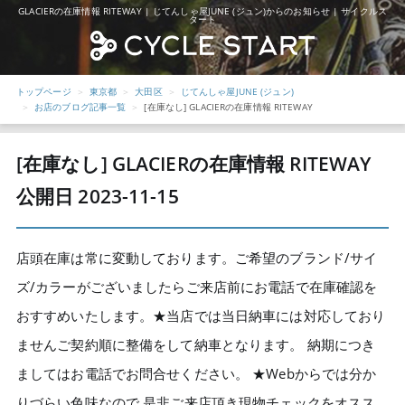
GLACIERの在庫情報 RITEWAY | じてんしゃ屋JUNE (ジュン)からのお知らせ | サイクルス
タート
トップページ
東京都
大田区
じてんしゃ屋JUNE (ジュン)
お店のブログ記事一覧
[在庫なし] GLACIERの在庫情報 RITEWAY
[在庫なし] GLACIERの在庫情報 RITEWAY
公開日 2023-11-15
店頭在庫は常に変動しております。ご希望のブランド/サイ
ズ/カラーがございましたらご来店前にお電話で在庫確認を
おすすめいたします。★当店では当日納車には対応しており
ませんご契約順に整備をして納車となります。 納期につき
ましてはお電話でお問合せください。 ★Webからでは分か
りづらい色味なので 是非ご来店頂き現物チェックをオスス