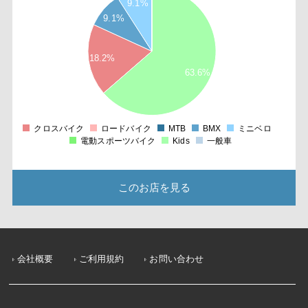
9.1%
6
9.1%
5
4
18.2%
3
63.6%
2
1
0
クロスバイク
ロードバイク
MTB
BMX
ミニベロ
0
電動スポーツバイク
Kids
一般車
このお店を見る
会社概要
ご利用規約
お問い合わせ