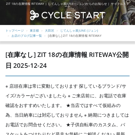
ZIT 18の在庫情報 RITEWAY | じてんしゃ屋JUNE (ジュン)からのお知らせ | サイクルスタ
ート
トップページ
東京都
大田区
じてんしゃ屋JUNE (ジュン)
お店のブログ記事一覧
[在庫なし] ZIT 18の在庫情報 RITEWAY
[在庫なし] ZIT 18の在庫情報 RITEWAY
公開
日 2025-12-24
※ 店頭在庫は常に変動しております 探しているブランド/サ
イズ/カラーがございましたら ※ ご来店前に、お電話で在庫
確認をおすすめいたします。 ★当店ではすべて仮組みの
為、当日納車には対応しておりません ※ 納期につきましては
お電話でお問合せください。 ★子供自転車のカスタム、バ
スケットをつけたりなど是非お気軽にご相談ください 最新