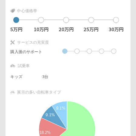
中心価格帯
サービスの充実度
購入後のサポート
試乗車
キッズ
3台
展示の多い自転車タイプ
7
9.1%
6
9.1%
5
4
18.2%
3