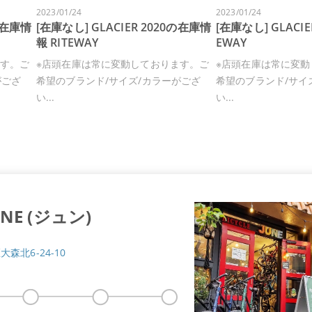
2023/01/24
2023/01/24
0の在庫情
[在庫なし] GLACIER 2020の在庫情
[在庫なし] GLACI
報 RITEWAY
EWAY
ます。ご
※店頭在庫は常に変動しております。ご
※店頭在庫は常に変動
がござ
希望のブランド/サイズ/カラーがござ
希望のブランド/サイ
い...
い...
E (ジュン)
大森北6-24-10