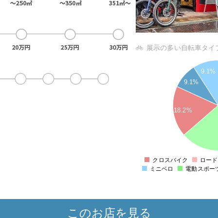
展示の多い自転車タイ
7
9.1%
6
9.1%
5
4
18.2%
3
2
1
0
クロスバイク
ロード
ミニベロ
電動スポー
このお店を見る