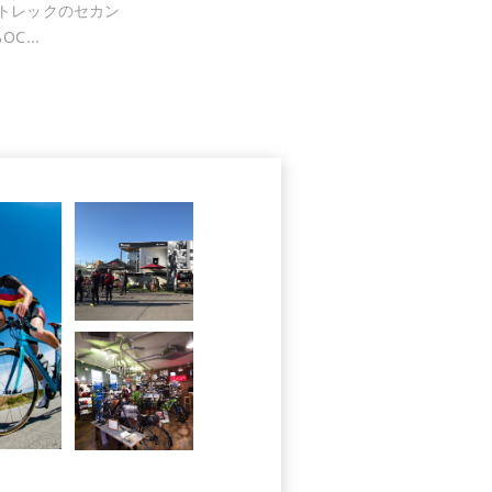
iscはトレックのセカン
C...