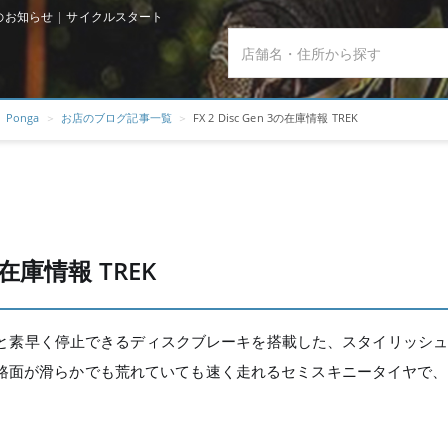
gaからのお知らせ | サイクルスタート
Ponga
お店のブログ記事一覧
FX 2 Disc Gen 3の在庫情報 TREK
3の在庫情報 TREK
でもサッと素早く停止できるディスクブレーキを搭載した、スタイリッ
、路面が滑らかでも荒れていても速く走れるセミスキニータイヤで