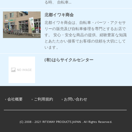
る時、 自転車...
北都イワキ商会
北都イワキ商会は、自転車・パーツ・アクセサ
リーの販売及び自転車修理を専門とするお店で
す。 安心・安全な商品の提供、経験豊富な知識
とあたたかい接客でお客様の信頼を大切にして
います。
(有)はらサイクルセンター
会社概要
ご利用規約
お問い合わせ
(C) 2008 - 2021 RITEWAY PRODUCTS JAPAN . All Rights Reserved.