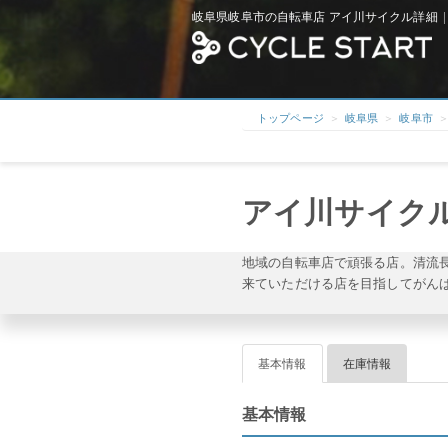
岐阜県岐阜市の自転車店 アイ川サイクル詳細 |
トップページ
岐阜県
岐阜市
アイ川サイク
地域の自転車店で頑張る店。清流
来ていただける店を目指してがん
基本情報
在庫情報
基本情報