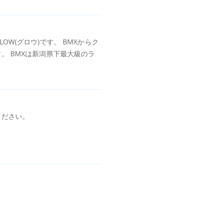
W(グロウ)です。 BMXからク
。 BMXは新潟県下最大級のラ
ください。