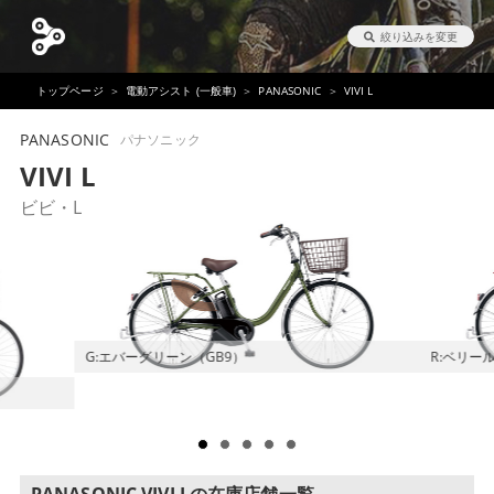
絞り込みを変更
トップページ
電動アシスト (一般車)
PANASONIC
VIVI L
PANASONIC
パナソニック
VIVI L
ビビ・L
G:エバーグリーン（GB9）
R:ベリー