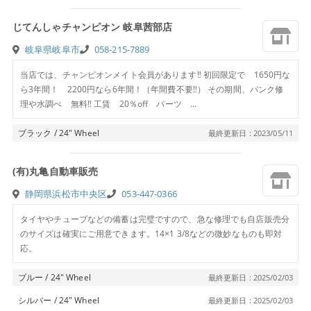
じてんしゃチャンピオン 岐阜茜部店
岐阜県岐阜市
058-215-7889
当店では、チャンピオンメイト会員があります‼ 初回限定で 1650円な
ら3年間！ 2200円なら6年間！（年間費不要‼） その期間、パンク修
理や水調べ 無料‼ 工賃 20％off パーツ ...
ブラック / 24″ Wheel
最終更新日 : 2023/05/11
(有)丸亀自動車販売
静岡県浜松市中央区
053-447-0366
タイヤやチューブなどの備蓄は完璧ですので、急な修理でも自店販売分
のサイズは確実にご用意できます。14×1 3/8などの微妙なものも即対
応。
ブルー / 24″ Wheel
最終更新日 : 2025/02/03
シルバー / 24″ Wheel
最終更新日 : 2025/02/03