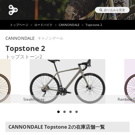
絞り込みを変更
トップページ
ロードバイク
CANNONDALE
Topstone 2
CANNONDALE
キャノンデール
Topstone 2
トップストーン2
Stealth Gray
Rainbow T
CANNONDALE Topstone 2の在庫店舗一覧