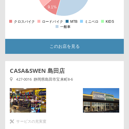
5
2
9.1%
5
1
5
クロスバイク
ロードバイク
MTB
ミニベロ
KIDS
0
一般車
このお店を見る
CASA&SWEN 島田店
427-0016 静岡県島田市宝来町8-6
サービスの充実度