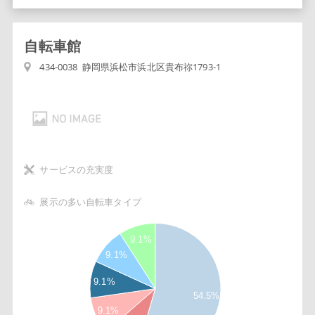
自転車館
434-0038 静岡県浜松市浜北区貴布祢1793-1
サービスの充実度
展示の多い自転車タイプ
5
6
9.1%
5
9.1%
5
5
9.1%
4
5
54.5%
3
9.1%