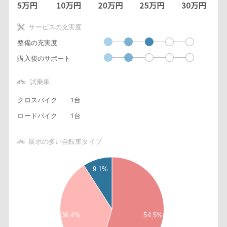
サービスの充実度
整備の充実度
購入後のサポート
試乗車
クロスバイク
1台
ロードバイク
1台
展示の多い自転車タイプ
5
6
9.1%
5
5
5
4
5
36.4%
54.5%
3