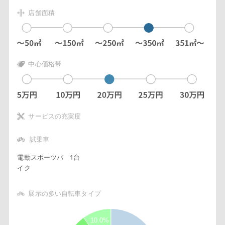
店舗面積
中心価格帯
サービスの充実度
試乗車
電動スポーツバ
1台
イク
展示の多い自転車タイプ
2
3
10.0%
8