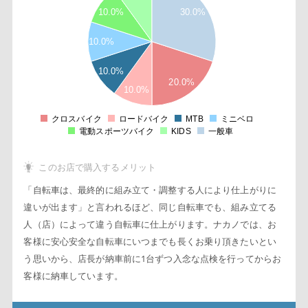
6
10.0%
30.0%
4
2
10.0%
2
8
6
10.0%
4
20.0%
10.0%
2
1
8
クロスバイク
ロードバイク
MTB
ミニベロ
0
電動スポーツバイク
KIDS
一般車
このお店で購入するメリット
「自転車は、最終的に組み立て・調整する人により仕上がりに
違いが出ます」と言われるほど、同じ自転車でも、組み立てる
人（店）によって違う自転車に仕上がります。ナカノでは、お
客様に安心安全な自転車にいつまでも長くお乗り頂きたいとい
う思いから、店長が納車前に1台ずつ入念な点検を行ってからお
客様に納車しています。