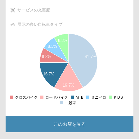
サービスの充実度
展示の多い自転車タイプ
5
8.3%
5
8.3%
4
8.3%
41.7%
5
3
5
16.7%
2
5
16.7%
1
クロスバイク
ロードバイク
MTB
ミニベロ
KIDS
0
一般車
このお店を見る