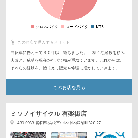
5
2
5
1
5
クロスバイク
ロードバイク
MTB
0
このお店で購入するメリット
自転車に携わって３０年以上経ちました。 様々な経験を積み
失敗と、成功を現在進行形で積み重ねています。これからは、
それらの経験を、踏まえて販売や修理に活かしていきます。
このお店を見る
ミソノイサイクル 有楽街店
430-0933 静岡県浜松市中区中区鍛冶町320-27