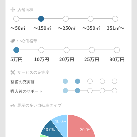
店舗面積
中心価格帯
サービスの充実度
整備の充実度
購入後のサポート
展示の多い自転車タイプ
3
10.0%
5
10.0%
30.0%
2