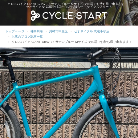
クロスバイク GIANT GRAVIER サテンブルー Mサイズ その場でお待ち帰り出来ます！ |
セオサイクル 武蔵小杉店からのお知らせ | サイクルスタート
トップページ
神奈川県
川崎市中原区
セオサイクル 武蔵小杉店
お店のブログ記事一覧
クロスバイク GIANT GRAVIER サテンブルー Mサイズ その場でお待ち帰り出来ます！