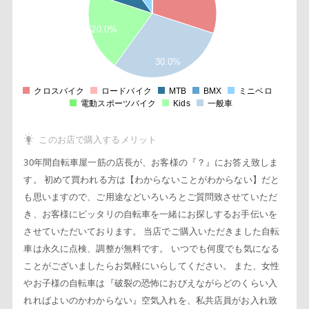
5
20.0%
1
5
30.0%
0
クロスバイク
ロードバイク
MTB
BMX
ミニベロ
0
電動スポーツバイク
Kids
一般車
このお店で購入するメリット
30年間自転車屋一筋の店長が、お客様の『？』にお答え致しま
す。 初めて買われる方は【わからないことがわからない】だと
も思いますので、ご用途などいろいろとご質問致させていただ
き、お客様にピッタリの自転車を一緒にお探しするお手伝いを
させていただいております。 当店でご購入いただきました自転
車は永久に点検、調整が無料です。 いつでも何度でも気になる
ことがございましたらお気軽にいらしてください。 また、女性
やお子様の自転車は『破裂の恐怖におびえながらどのくらい入
れればよいのかわからない』空気入れを、私共店員がお入れ致