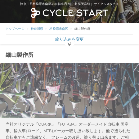
神奈川県相模原市南区の自転車店 細山製作所詳細 | サイクルスタート
トップページ
神奈川県
相模原市南区
細山製作所
絞り込みを変更
細山製作所
当社オリジナル『QUARK』『FUTABA』オーダーメイド自転車 国産
車、輸入車(ロード、MTB)メーカー取り扱い致します。他で造られた
自転車でもご遠慮なく、 フレームの改造、塗り替え出来ます。ご相