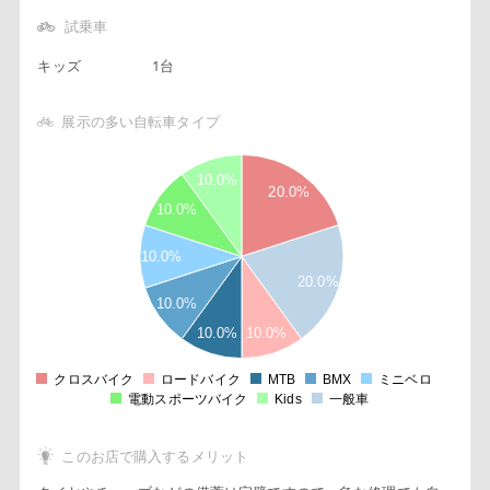
試乗車
キッズ
1台
展示の多い自転車タイプ
1
2
10.0%
9
20.0%
8
10.0%
7
6
10.0%
5
20.0%
4
3
10.0%
2
10.0%
10.0%
1
1
9
クロスバイク
ロードバイク
MTB
BMX
ミニベロ
0
電動スポーツバイク
Kids
一般車
このお店で購入するメリット