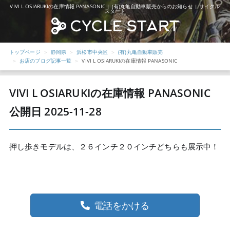
VIVI L OSIARUKIの在庫情報 PANASONIC | (有)丸亀自動車販売からのお知らせ | サイクル
スタート
トップページ
静岡県
浜松市中央区
(有)丸亀自動車販売
お店のブログ記事一覧
VIVI L OSIARUKIの在庫情報 PANASONIC
VIVI L OSIARUKIの在庫情報 PANASONIC
公開日 2025-11-28
押し歩きモデルは、２６インチ２０インチどちらも展示中！
電話をかける