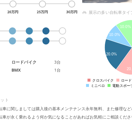
展示の多い自転車タイ
4
10.0%
3.5
10.0%
3
2.5
2
20.0%
1.5
ロードバイク
3台
1
0.5
20
BMX
1台
0
クロスバイク
ロード
ミニベロ
電動スポー
リット
転車に関しましては購入後の基本メンテナンス永年無料、また修理など
転車が永く乗れるよう何か気になることがあればお気軽にご相談くださ