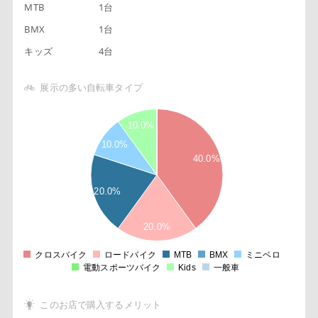
MTB
1台
BMX
1台
キッズ
4台
展示の多い自転車タイプ
4
10.0%
5
10.0%
3
40.0%
5
2
20.0%
5
1
5
20.0%
0
クロスバイク
ロードバイク
MTB
BMX
ミニベロ
0
電動スポーツバイク
Kids
一般車
このお店で購入するメリット