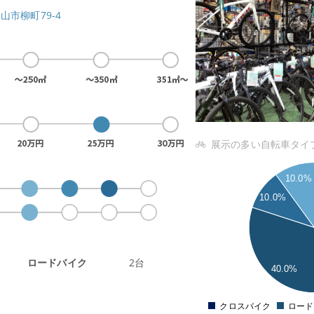
郡山市柳町79-4
展示の多い自転車タイ
4
10.0%
3.5
10.0%
3
2.5
2
1.5
ロードバイク
2台
1
40.0%
0.5
0
クロスバイク
ロード