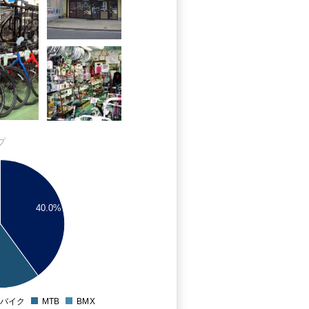
プ
40.0%
バイク
MTB
BMX
0