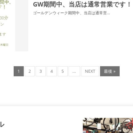
GW期間中、当店は通常営業です！
ゴールデンウィーク期間中、当店は通常営...
1
2
3
4
5
...
NEXT
最後 »
ル